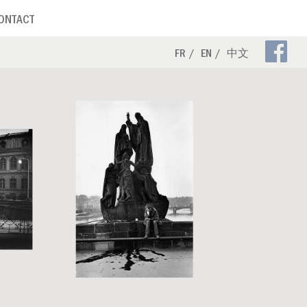
ONTACT
Pa
FR
EN
中文
Fa