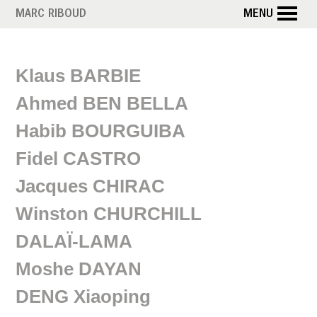
Aller
MARC RIBOUD
MENU
au
contenu
P
principal
Klaus BARBIE
o
Ahmed BEN BELLA
l
Habib BOURGUIBA
i
Fidel CASTRO
t
Jacques CHIRAC
i
Winston CHURCHILL
q
DALAÏ-LAMA
u
Moshe DAYAN
e
DENG Xiaoping
s