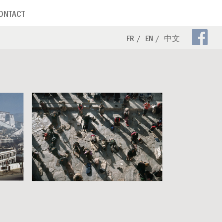
ONTACT
Pa
FR
EN
中文
Fa