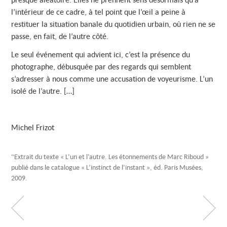
l’intérieur de ce cadre, à tel point que l’œil a peine à
restituer la situation banale du quotidien urbain, où rien ne se
passe, en fait, de l’autre côté.
Le seul événement qui advient ici, c’est la présence du
photographe, débusquée par des regards qui semblent
s’adresser à nous comme une accusation de voyeurisme. L’un
isolé de l’autre. […]
Michel Frizot
"Extrait du texte « L’un et l’autre. Les étonnements de Marc Riboud »
publié dans le catalogue « L’instinct de l’instant », éd. Paris Musées,
2009.
P
P
h
h
o
o