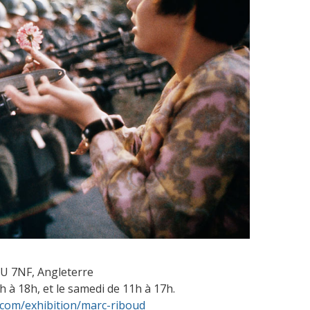
1U 7NF, Angleterre
h à 18h, et le samedi de 11h à 17h.
y.com/exhibition/marc-riboud