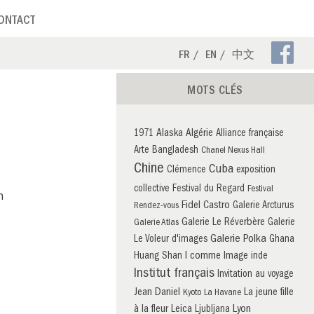
ONTACT
Pa
FR
EN
中文
Fa
MOTS CLÉS
Alaska
Algérie
1971
Alliance française
Arte
Bangladesh
Chanel Nexus Hall
Chine
Cuba
Clémence
exposition
collective
Festival du Regard
Festival
n
Fidel Castro
Galerie Arcturus
Rendez-vous
Galerie Le Réverbère
Galerie
Galerie Atlas
Galerie Polka
Le Voleur d'images
Ghana
I comme Image
Huang Shan
inde
Institut français
Invitation au voyage
Jean Daniel
La jeune fille
Kyoto
La Havane
à la fleur
Leica
Lyon
Ljubljana