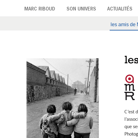
Aller
MARC RIBOUD
SON UNIVERS
ACTUALITÉS
au
contenu
les amis de
principal
l
e
s
a
m
i
C’est 
l’asso
s
que se
d
Photog