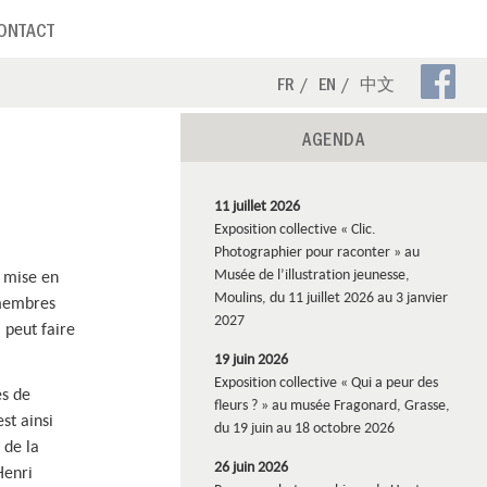
ONTACT
Pa
FR
EN
中文
Fa
AGENDA
11 juillet 2026
Exposition collective « Clic.
Photographier pour raconter » au
Musée de l’illustration jeunesse,
a mise en
Moulins, du 11 juillet 2026 au 3 janvier
 membres
2027
 peut faire
19 juin 2026
Exposition collective « Qui a peur des
es de
fleurs ? » au musée Fragonard, Grasse,
st ainsi
du 19 juin au 18 octobre 2026
 de la
26 juin 2026
Henri