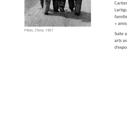
Cartie
e
Lartig
famill
M
« amis
a
Pékin, Chine, 1957
Suite 
r
arts as
d’expos
c
R
i
b
o
u
d