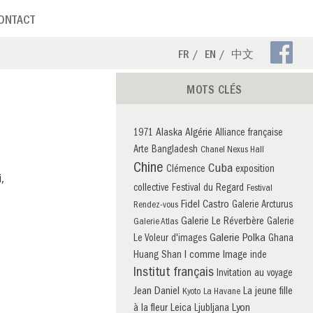
ONTACT
Pa
FR
EN
中文
Fa
MOTS CLÉS
Alaska
Algérie
1971
Alliance française
Arte
Bangladesh
Chanel Nexus Hall
Chine
Cuba
Clémence
exposition
,
collective
Festival du Regard
Festival
Fidel Castro
Galerie Arcturus
Rendez-vous
Galerie Le Réverbère
Galerie
Galerie Atlas
Galerie Polka
Le Voleur d'images
Ghana
I comme Image
Huang Shan
inde
Institut français
Invitation au voyage
Jean Daniel
La jeune fille
Kyoto
La Havane
à la fleur
Leica
Lyon
Ljubljana