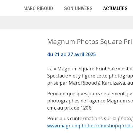
Aller
MARC RIBOUD
SON UNIVERS
ACTUALITÉS
au
contenu
principal
Magnum Photos Square Prin
du 21 au 27 avril 2025
La « Magnum Square Print Sale » est de r
Spectacle » et y figure cette photogra
prise par Marc Riboud à Karuizawa, au
Pendant quelques jours seulement, jus
photographes de l’agence Magnum sont
cm), au prix de 120€.
Pour plus d’informations sur la photo
www.magnumphotos.com/shop/produ