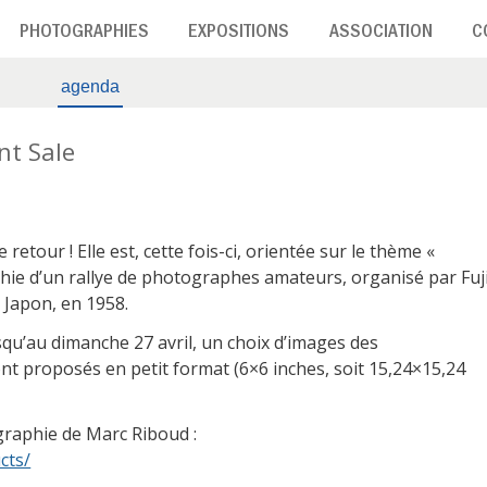
PHOTOGRAPHIES
EXPOSITIONS
ASSOCIATION
C
agenda
t Sale
etour ! Elle est, cette fois-ci, orientée sur le thème «
phie d’un rallye de photographes amateurs, organisé par Fuji
 Japon, en 1958.
qu’au dimanche 27 avril, un choix d’images des
 proposés en petit format (6×6 inches, soit 15,24×15,24
graphie de Marc Riboud :
cts/