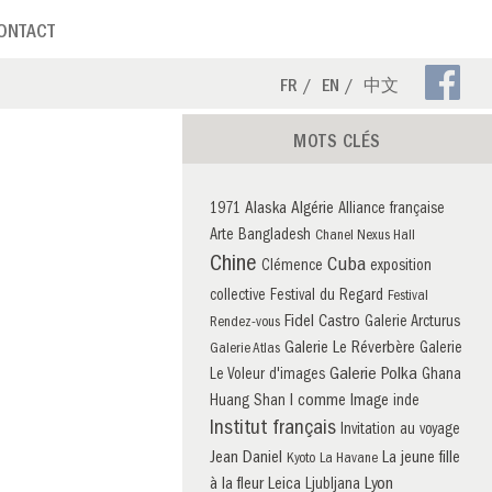
ONTACT
Pa
FR
EN
中文
Fa
MOTS CLÉS
Alaska
Algérie
1971
Alliance française
Arte
Bangladesh
Chanel Nexus Hall
Chine
Cuba
Clémence
exposition
collective
Festival du Regard
Festival
Fidel Castro
Galerie Arcturus
Rendez-vous
Galerie Le Réverbère
Galerie
Galerie Atlas
Galerie Polka
Le Voleur d'images
Ghana
I comme Image
Huang Shan
inde
Institut français
Invitation au voyage
Jean Daniel
La jeune fille
Kyoto
La Havane
à la fleur
Leica
Lyon
Ljubljana