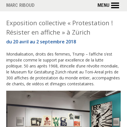
Aller
MARC RIBOUD
MENU
au
contenu
É
Exposition collective « Protestation !
principal
Résister en affiche » à Zürich
t
du 20 avril au 2 septembre 2018
i
Mondialisation, droits des femmes, Trump – l’affiche s’est
q
imposée comme le support par excellence de la lutte
u
politique. 50 ans après 1968, étincelle d’une révolte mondiale,
le Museum für Gestaltung Zürich réunit au Toni-Areal près de
e
300 affiches de protestation du monde entier, accompagnées
de chants, de vidéos et d’images contestataires.
t
t
e