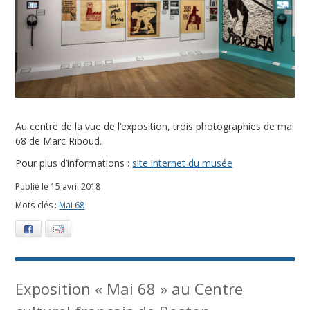
:
M
a
i
6
Au centre de la vue de l’exposition, trois photographies de mai
68 de Marc Riboud.
8
Pour plus d’informations :
site internet du musée
Publié le 15 avril 2018
Mots-clés :
Mai 68
Facebook
E-mail
Exposition « Mai 68 » au Centre