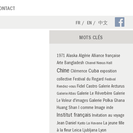
ONTACT
Pa
FR
EN
中文
Fa
MOTS CLÉS
Alaska
Algérie
1971
Alliance française
Arte
Bangladesh
Chanel Nexus Hall
Chine
Cuba
Clémence
exposition
collective
Festival du Regard
Festival
Fidel Castro
Galerie Arcturus
Rendez-vous
Galerie Le Réverbère
Galerie
Galerie Atlas
Galerie Polka
Le Voleur d'images
Ghana
I comme Image
Huang Shan
inde
Institut français
Invitation au voyage
Jean Daniel
La jeune fille
Kyoto
La Havane
à la fleur
Leica
Lyon
Ljubljana