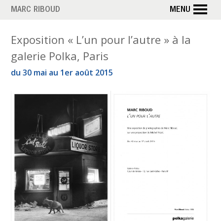
Aller
MARC RIBOUD
MENU
au
contenu
M
Exposition « L’un pour l’autre » à la
principal
galerie Polka, Paris
o
du 30 mai au 1er août 2015
i
s
:
m
a
i
2