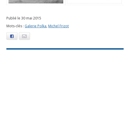
0
1
Publié le 30 mai 2015
Mots-clés :
Galerie Polka
,
Michel Frizot
5
Facebook
E-mail