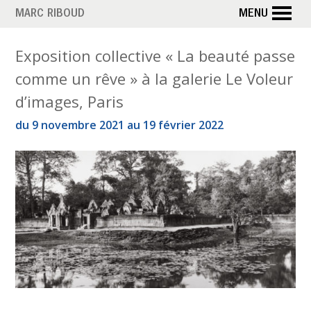
Aller
MARC RIBOUD
MENU
au
contenu
M
Exposition collective « La beauté passe
principal
comme un rêve » à la galerie Le Voleur
o
d’images, Paris
i
du 9 novembre 2021 au 19 février 2022
s
:
n
o
v
e