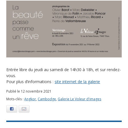
m
b
r
e
2
0
Entrée libre du jeudi au samedi de 14h30 à 18h, et sur rendez-
2
vous.
Pour plus d’informations :
site internet de la galerie
1
Publié le 12 novembre 2021
Mots-clés :
Angkor
,
Cambodge
,
Galerie Le Voleur d'images
Facebook
E-mail