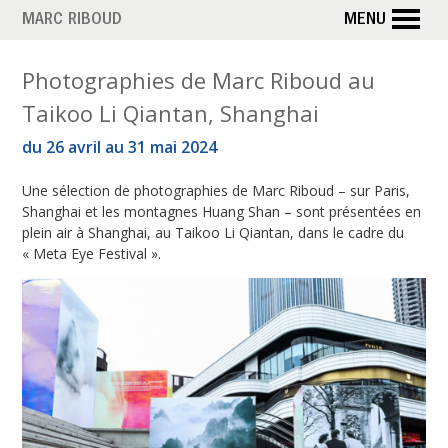
Aller
MARC RIBOUD
MENU
au
contenu
É
Photographies de Marc Riboud au
principal
Taikoo Li Qiantan, Shanghai
t
du 26 avril au 31 mai 2024
i
Une sélection de photographies de Marc Riboud – sur Paris,
q
Shanghai et les montagnes Huang Shan – sont présentées en
u
plein air à Shanghai, au Taikoo Li Qiantan, dans le cadre du
« Meta Eye Festival ».
e
t
t
e