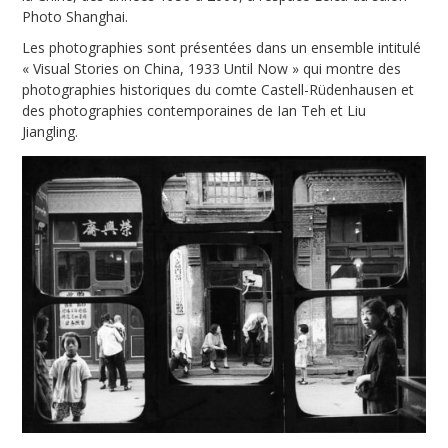
h
Photo Shanghai.
a
Les photographies sont présentées dans un ensemble intitulé
« Visual Stories on China, 1933 Until Now » qui montre des
i
photographies historiques du comte Castell-Rüdenhausen et
des photographies contemporaines de Ian Teh et Liu
Jiangling.