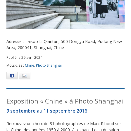
:
P
h
o
Adresse : Taikoo Li Qiantan, 500 Dongyu Road, Pudong New
Area, 200041, Shanghai, Chine
t
Publié le 29 avril 2024
o
Mots-clés :
Chine
,
Photo Shanghai
S
Facebook
E-mail
h
a
Exposition « Chine » à Photo Shanghai
n
9 septembre au 11 septembre 2016
g
Retrouvez un choix de 31 photographies de Marc Riboud sur
la Chine, des années 1950 à 2000, à l’espace Leica du salon