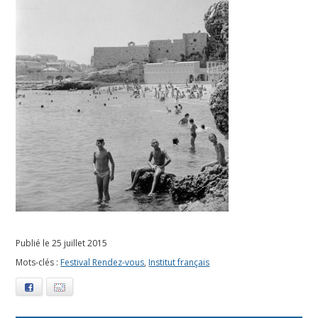
l
e
t
2
0
1
5
Publié le 25 juillet 2015
Mots-clés :
Festival Rendez-vous
,
Institut français
Facebook
E-mail