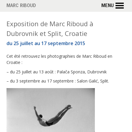
Aller
MARC RIBOUD
MENU
au
contenu
M
Exposition de Marc Riboud à
principal
Dubrovnik et Split, Croatie
o
du 25 juillet au 17 septembre 2015
i
Cet été retrouvez les photographies de Marc Riboud en
s
Croatie :
– du 25 juillet au 13 août : Palača Sponza, Dubrovnik
:
– du 3 septembre au 17 septembre : Salon Galić, Split.
j
u
i
l