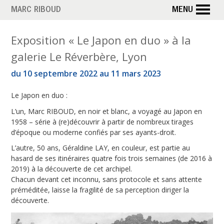
Aller
MARC RIBOUD
MENU
au
contenu
É
Exposition « Le Japon en duo » à la
principal
galerie Le Réverbère, Lyon
t
du 10 septembre 2022 au 11 mars 2023
i
Le Japon en duo :
q
L’un, Marc RIBOUD, en noir et blanc, a voyagé au Japon en
u
1958 – série à (re)découvrir à partir de nombreux tirages
d’époque ou moderne confiés par ses ayants-droit.
e
L’autre, 50 ans, Géraldine LAY, en couleur, est partie au
t
hasard de ses itinéraires quatre fois trois semaines (de 2016 à
2019) à la découverte de cet archipel.
t
Chacun devant cet inconnu, sans protocole et sans attente
préméditée, laisse la fragilité de sa perception diriger la
e
découverte.