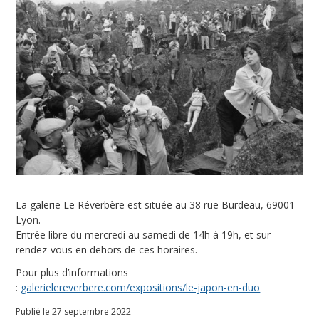
:
K
y
o
t
o
La galerie Le Réverbère est située au 38 rue Burdeau, 69001
Lyon.
Entrée libre du mercredi au samedi de 14h à 19h, et sur
rendez-vous en dehors de ces horaires.
Pour plus d’informations
:
galerielereverbere.com/expositions/le-japon-en-duo
Publié le 27 septembre 2022