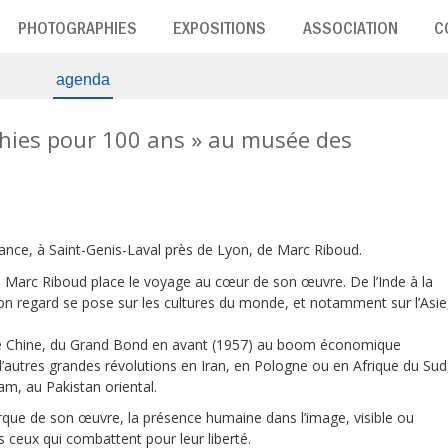
PHOTOGRAPHIES
EXPOSITIONS
ASSOCIATION
C
agenda
hies pour 100 ans » au musée des
ssance, à Saint-Genis-Laval près de Lyon, de Marc Riboud.
Marc Riboud place le voyage au cœur de son œuvre. De l’Inde à la
son regard se pose sur les cultures du monde, et notamment sur l’Asie
une Chine, du Grand Bond en avant (1957) au boom économique
’autres grandes révolutions en Iran, en Pologne ou en Afrique du Sud
nam, au Pakistan oriental.
arque de son œuvre, la présence humaine dans l’image, visible ou
rs ceux qui combattent pour leur liberté.