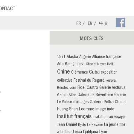
ONTACT
Pa
FR
EN
中文
Fa
MOTS CLÉS
Alaska
Algérie
1971
Alliance française
Arte
Bangladesh
Chanel Nexus Hall
Chine
Cuba
Clémence
exposition
collective
Festival du Regard
Festival
Fidel Castro
Galerie Arcturus
Rendez-vous
,
Galerie Le Réverbère
Galerie
Galerie Atlas
Galerie Polka
Le Voleur d'images
Ghana
,
I comme Image
Huang Shan
inde
Institut français
Invitation au voyage
Jean Daniel
La jeune fille
Kyoto
La Havane
à la fleur
Leica
Lyon
Ljubljana