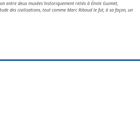
ation entre deux musées historiquement reliés à
É
mile Guimet,
étude des civilisations, tout comme Marc Riboud le fut, à sa façon, un