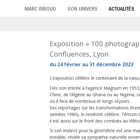
Aller
MARC RIBOUD
SON UNIVERS
ACTUALITÉS
au
contenu
principal
M
Exposition « 100 photograp
Confluences, Lyon
o
du 24 février au 31 décembre 2023
i
L’exposition célèbre le centenaire de la nai
s
Dès son entrée à l’agence Magnum en 1953, 
Chine, de l’Algérie au Ghana ou au Nigeria, 
où il fera de nombreux et longs séjours.
:
Ses reportages sur les transformations d’
(années 1980), le rendront célèbre. Témoin d
f
il est aussi sur le front des combats au Viêt
é
Si son instinct pour la géométrie est une m
invisible, révèle sa sympathie naturelle enve