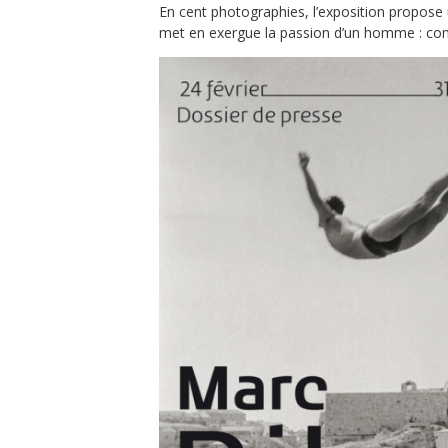
v
En cent photographies, l’exposition propose u
met en exergue la passion d’un homme : com
r
i
e
r
2
0
2
3