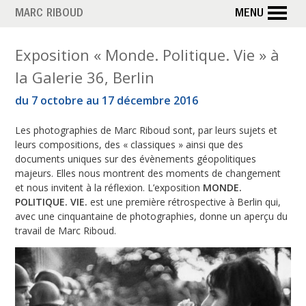
Aller
MARC RIBOUD
MENU
au
contenu
M
Exposition « Monde. Politique. Vie » à
principal
la Galerie 36, Berlin
o
du 7 octobre au 17 décembre 2016
i
Les photographies de Marc Riboud sont, par leurs sujets et
s
leurs compositions, des « classiques » ainsi que des
documents uniques sur des évènements géopolitiques
majeurs. Elles nous montrent des moments de changement
:
et nous invitent à la réflexion. L’exposition
MONDE.
POLITIQUE. VIE.
est une première rétrospective à Berlin qui,
s
avec une cinquantaine de photographies, donne un aperçu du
travail de Marc Riboud.
e
p
t