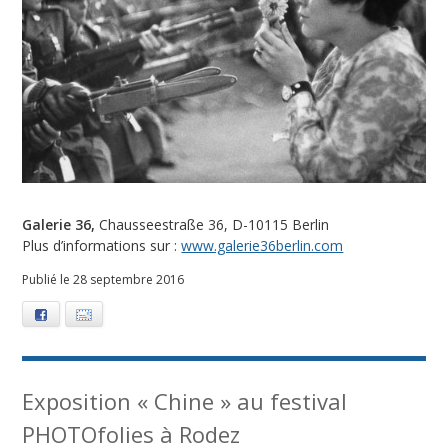
e
m
b
r
e
2
Galerie 36,
Chausseestraße 36, D-10115 Berlin
Plus d’informations sur :
www.galerie36berlin.com
0
Publié le 28 septembre 2016
1
Facebook
E-mail
6
Exposition « Chine » au festival
PHOTOfolies à Rodez