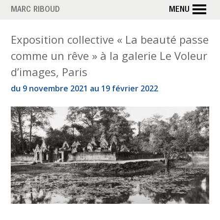
Aller
MARC RIBOUD
MENU
au
contenu
É
Exposition collective « La beauté passe
principal
comme un rêve » à la galerie Le Voleur
t
d’images, Paris
i
du 9 novembre 2021 au 19 février 2022
q
u
e
t
t
e