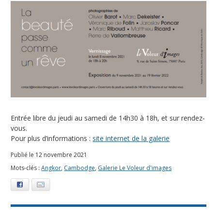
:
A
n
g
k
o
Entrée libre du jeudi au samedi de 14h30 à 18h, et sur rendez-
r
vous.
Pour plus d’informations :
site internet de la galerie
Publié le 12 novembre 2021
Mots-clés :
Angkor
,
Cambodge
,
Galerie Le Voleur d'images
Facebook
E-mail